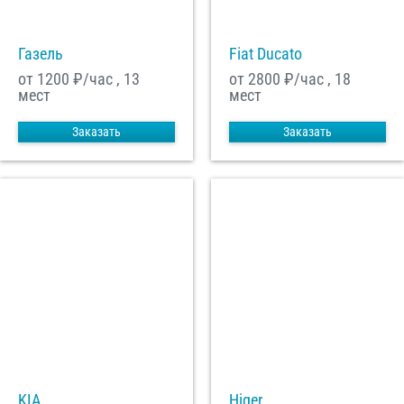
Газель
Fiat Ducato
С
Политикой конфиденциальности
ознакомлен(а), даю согласие на
обработку моих Персональных данных
от 1200
₽/час , 13
от 2800
₽/час , 18
мест
мест
Отправить заказ
Заказать
Заказать
KIA
Higer